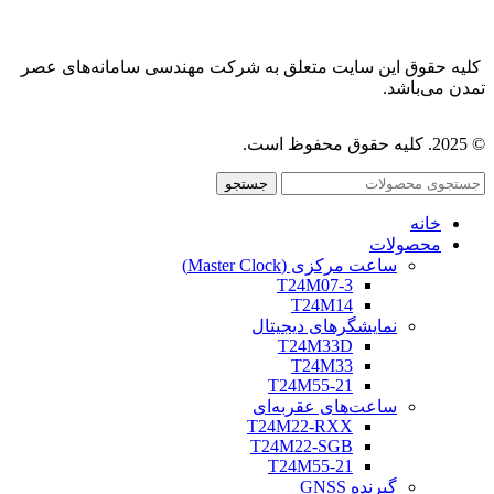
کلیه حقوق این سایت متعلق به شرکت مهندسی سامانه‌های عصر
تمدن می‌باشد.
© 2025. کلیه حقوق محفوظ است.
جستجو
خانه
محصولات
ساعت مرکزی (Master Clock)
T24M07-3
T24M14
نمایشگرهای دیجیتال
T24M33D
T24M33
T24M55-21
ساعت‌های عقربه‌ای
T24M22-RXX
T24M22-SGB
T24M55-21
گیرنده GNSS