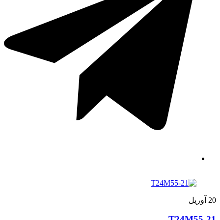
20
آوریل
T24M55-21