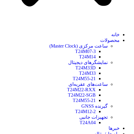
خانه
محصولات
ساعت مرکزی (Master Clock)
T24M07-3
T24M14
نمایشگرهای دیجیتال
T24M33D
T24M33
T24M55-21
ساعت‌های عقربه‌ای
T24M22-RXX
T24M22-SGB
T24M55-21
گیرنده GNSS
T24M12-2
تجهیزات جانبی
T24A04
خبرها
راه حل/مقاله