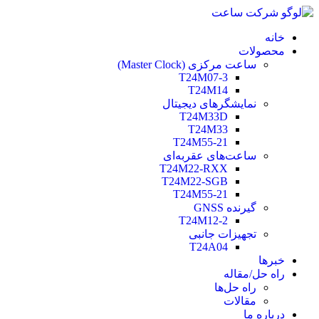
خانه
محصولات
ساعت مرکزی (Master Clock)
T24M07-3
T24M14
نمایشگرهای دیجیتال
T24M33D
T24M33
T24M55-21
ساعت‌های عقربه‌ای
T24M22-RXX
T24M22-SGB
T24M55-21
گیرنده GNSS
T24M12-2
تجهیزات جانبی
T24A04
خبرها
راه حل/مقاله
راه حل‌ها
مقالات
درباره ما